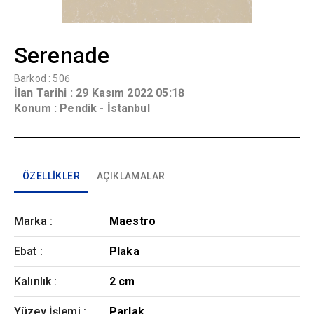
Serenade
Barkod :
506
İlan Tarihi :
29 Kasım 2022 05:18
Konum :
Pendik - İstanbul
ÖZELLIKLER
AÇIKLAMALAR
Marka
:
Maestro
Ebat
:
Plaka
Kalınlık
:
2 cm
Yüzey İşlemi
:
Parlak