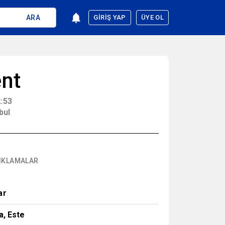
ARA
GIRIŞ YAP
ÜYE OL
ent
:53
bul
IKLAMALAR
ar
a, Este