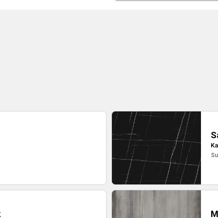
S
Ka
Su
k
M