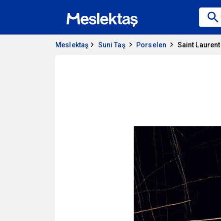
Meslektaş
Suni Taş
Porselen
Saint Laurent