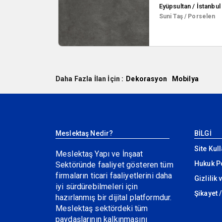
Eyüpsultan / İstanbul
Suni Taş / Porselen
Daha Fazla İlan İçin :
Dekorasyon
Mobilya
Meslektaş Nedir?
BİLGİ
Site Kul
Meslektaş Yapı ve İnşaat
Hukuk Po
Sektöründe faaliyet gösteren tüm
firmaların ticari faaliyetlerini daha
Gizlilik
iyi sürdürebilmeleri için
Şikayet /
hazırlanmış bir dijital platformdur.
Meslektaş sektördeki tüm
paydaşlarının kalkınmasını