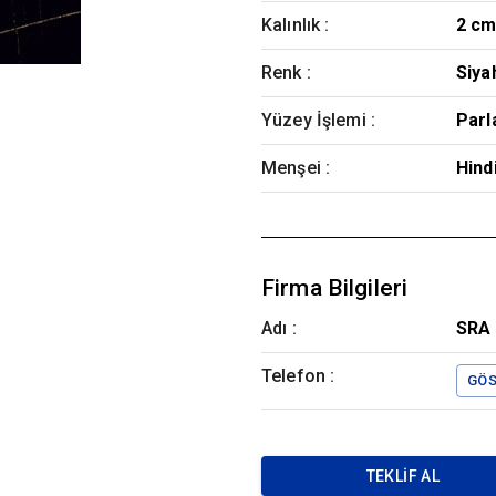
Kalınlık
:
2 c
Renk
:
Siya
Yüzey İşlemi
:
Parl
Menşei
:
Hind
Firma Bilgileri
Adı :
SRA 
Telefon :
GÖS
TEKLIF AL