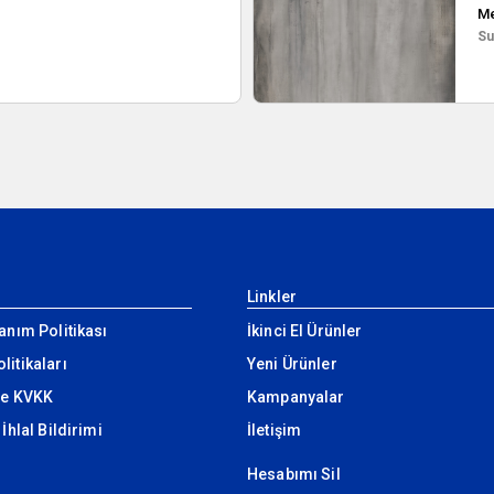
Me
Su
Linkler
lanım Politikası
İkinci El Ürünler
litikaları
Yeni Ürünler
 ve KVKK
Kampanyalar
 İhlal Bildirimi
İletişim
Hesabımı Sil