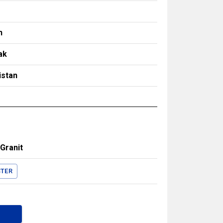
m
h
ak
istan
Granit
TER