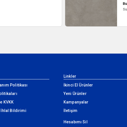
Bu
Su
Linkler
lanım Politikası
İkinci El Ürünler
litikaları
Yeni Ürünler
 ve KVKK
Kampanyalar
 İhlal Bildirimi
İletişim
Hesabımı Sil