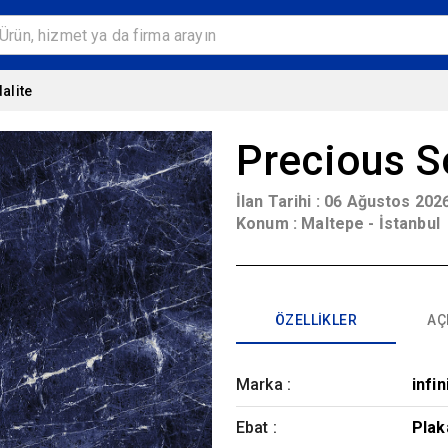
alite
Precious S
İlan Tarihi :
06 Ağustos 2026
Konum :
Maltepe - İstanbul
ÖZELLIKLER
AÇ
Marka
:
infin
Ebat
:
Plak