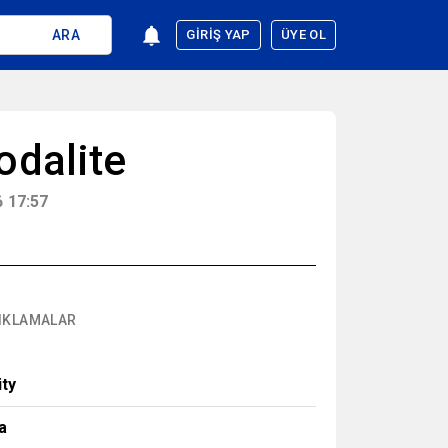
ARA
GIRIŞ YAP
ÜYE OL
odalite
 17:57
IKLAMALAR
ity
a