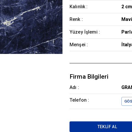
Kalınlık
:
2 cm
Renk
:
Mav
Yüzey İşlemi
:
Parl
Menşei
:
İtaly
Firma Bilgileri
Adı :
GRAN
Telefon :
GÖS
TEKLIF AL