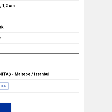
, 1,2 cm
i
ak
a
İTAŞ - Maltepe / İstanbul
TER