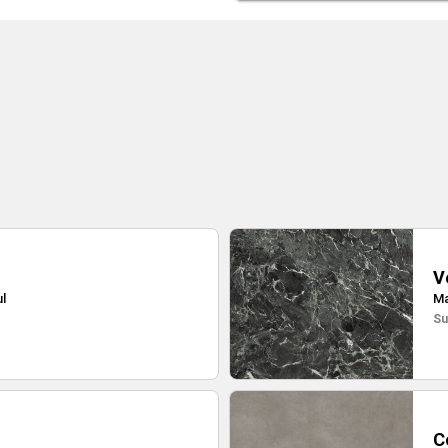
V
l
Ma
Su
C